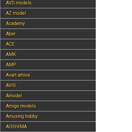
AVD models
AZ model
Academy
Aber
ACE
AMK
AMP
Avart arhive
AVIS
Amodel
Amigo models
Amusing hobby
AOSHIMA