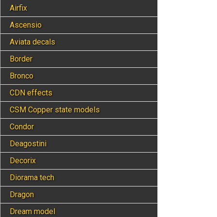
Airfix
Ascensio
Aviata decals
Border
Bronco
CDN effects
CSM Copper state models
Condor
Deagostini
Decorix
Diorama tech
Dragon
Dream model