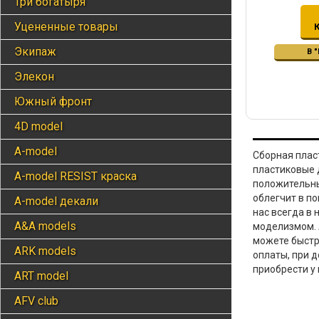
Три богатыря
Уцененные товары
Экипаж
В 
Элекон
Южный фронт
4D model
A-model
Сборная плас
пластиковые 
А-model RESIST краска
положительны
облегчит в п
A-model декали
нас всегда в
A&A models
моделизмом. 
можете быстр
ARK models
оплаты, при 
приобрести у 
ART model
AFV club