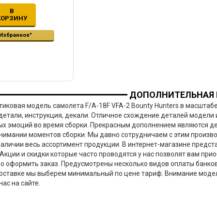
В
КОРЗИНУ
"Избранное"
ДОПОЛНИТЕЛЬНАЯ
тиковая модель самолета F/A-18F VFA-2 Bounty Hunters в масштабе
детали, инструкция, декали. Отличное схождение деталей модели и
х эмоций во время сборки. Прекрасным дополнением являются де
онимании моментов сборки. Мы давно сотрудничаем с этим производ
 наличии весь ассортимент продукции. В интернет-магазине предс
Акции и скидки которые часто проводятся у нас позволят вам при
о оформить заказ. Предусмотрены несколько видов оплаты банков
доставке мы выберем минимальный по цене тариф. Внимание модель
нас на сайте.