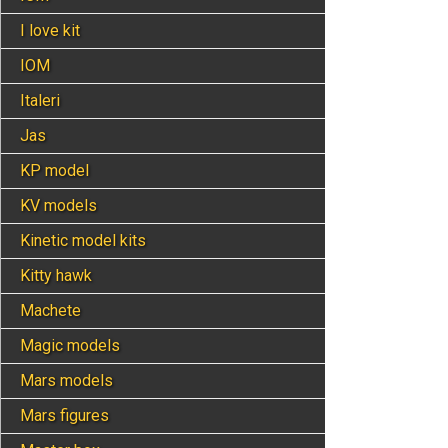
I love kit
IOM
Italeri
Jas
KP model
KV models
Kinetic model kits
Kitty hawk
Machete
Magic models
Mars models
Mars figures