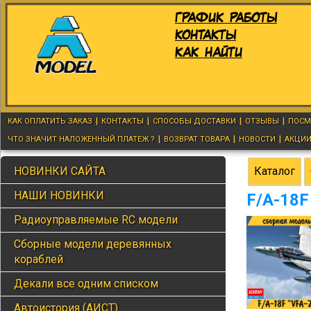
График работы
контакты
как найти
|
|
|
|
КАК ОПЛАТИТЬ ЗАКАЗ
КОНТАКТЫ
СПОСОБЫ ДОСТАВКИ
ОТЗЫВЫ
ПОСМ
|
|
|
ЧТО ЗНАЧИТ НАЛОЖЕННЫЙ ПЛАТЕЖ ?
ВОЗВРАТ ТОВАРА
НОВОСТИ
АКЦИ
НОВИНКИ САЙТА
Каталог
НАШИ НОВИНКИ
F/A-18F
Радиоуправляемые RC модели
Сборные модели деревянных
кораблей
Декали все одним списком
Автоистория (АИСТ)