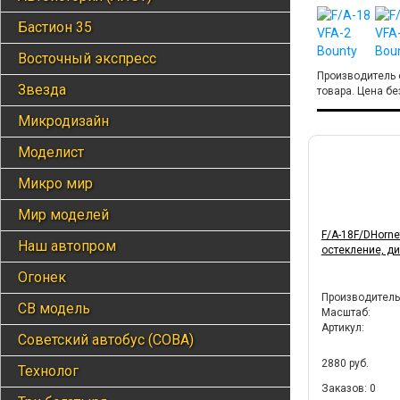
Бастион 35
Восточный экспресс
Производитель 
Звезда
товара. Цена бе
Микродизайн
Моделист
Микро мир
Мир моделей
F/A-18F/DHorn
Наш автопром
остекление, ди
Огонек
Производитель
СВ модель
Масштаб: 
Артикул: 
Советский автобус (СОВА)
2880 руб.
Технолог
Заказов: 0