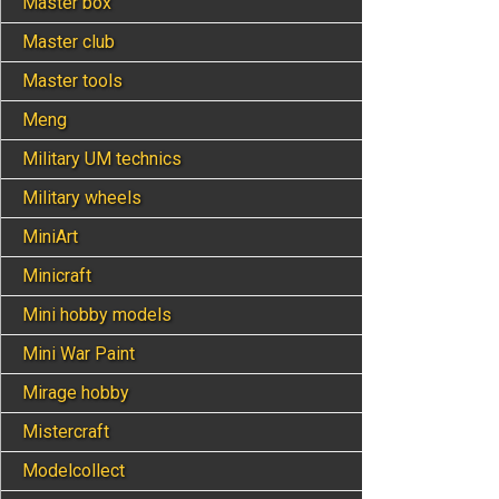
Master box
Master club
Master tools
Meng
Military UM techniсs
Military wheels
MiniArt
Minicraft
Mini hobby models
Mini War Paint
Mirage hobby
Mistercraft
Modelcollect