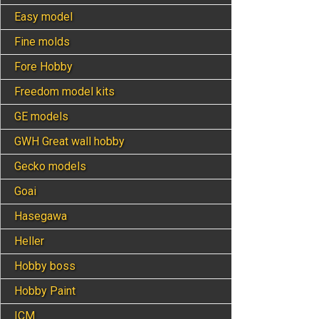
Easy model
Fine molds
Fore Hobby
Freedom model kits
GE models
GWH Great wall hobby
Gecko models
Goai
Hasegawa
Heller
Hobby boss
Hobby Paint
ICM